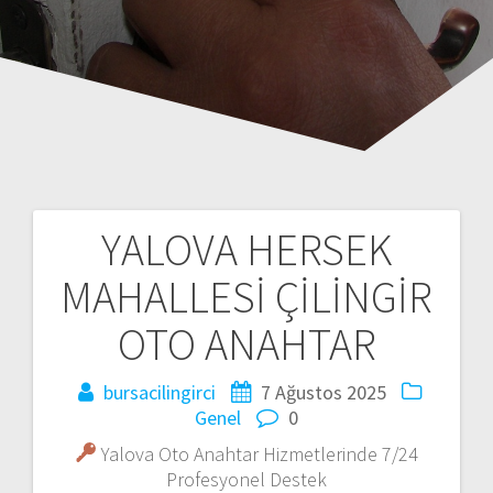
YALOVA HERSEK
Y
MAHALLESİ ÇİLİNGİR
a
OTO ANAHTAR
z
bursacilingirci
7 Ağustos 2025
ı
Genel
0
d
Yalova Oto Anahtar Hizmetlerinde 7/24
Profesyonel Destek