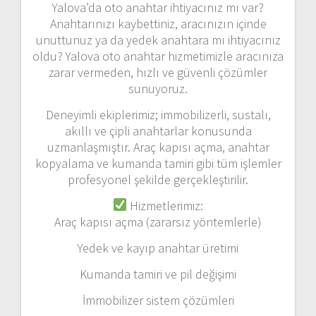
o
Yalova’da oto anahtar ihtiyacınız mı var?
Anahtarınızı kaybettiniz, aracınızın içinde
l
unuttunuz ya da yedek anahtara mı ihtiyacınız
oldu? Yalova oto anahtar hizmetimizle aracınıza
a
zarar vermeden, hızlı ve güvenli çözümler
ş
sunuyoruz.
Deneyimli ekiplerimiz; immobilizerli, sustalı,
ı
akıllı ve çipli anahtarlar konusunda
uzmanlaşmıştır. Araç kapısı açma, anahtar
m
kopyalama ve kumanda tamiri gibi tüm işlemler
ı
profesyonel şekilde gerçekleştirilir.
Hizmetlerimiz:
Araç kapısı açma (zararsız yöntemlerle)
Yedek ve kayıp anahtar üretimi
Kumanda tamiri ve pil değişimi
İmmobilizer sistem çözümleri