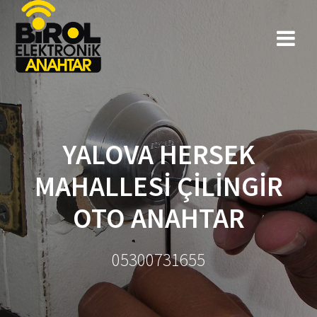
YALOVA HERSEK
MAHALLESİ ÇİLİNGİR
OTO ANAHTAR
05300731655