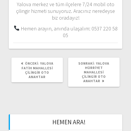
Yalova merkez ve tüm ilçelere 7/24 mobil oto
çilingir hizmeti sunuyoruz. Aracınız neredeyse
biz oradayız!
Hemen arayın, anında ulaşalım: 0537 220 58
05
ÖNCEKI:
Ö
YALOVA
SONRAKI:
S
YALOVA
N
HÜRRİYET
O
FATİH MAHALLESİ
C
MAHALLESİ
N
ÇİLİNGİR OTO
E
ÇİLİNGİR OTO
R
ANAHTAR
K
ANAHTAR
A
I
K
Y
I
A
Y
Z
A
I
Z
:
I
:
HEMEN ARA!