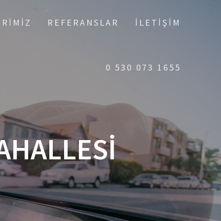
ERIMIZ
REFERANSLAR
İLETIŞIM
0 530 073 1655
AHALLESI