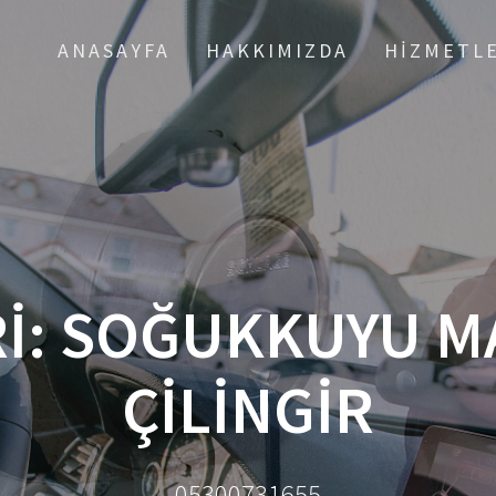
ANASAYFA
HAKKIMIZDA
HIZMETL
I: SOĞUKKUYU M
ÇILINGIR
05300731655