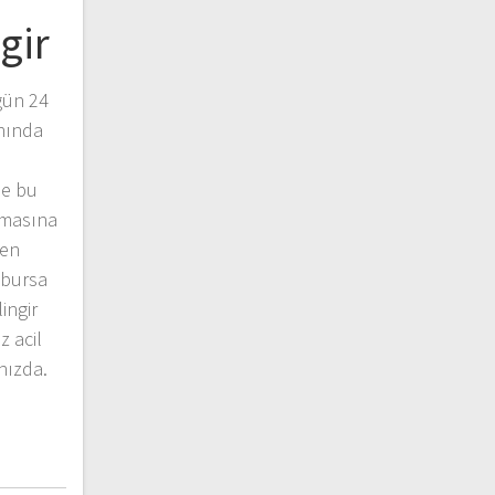
gir
 gün 24
anında
nde bu
rmasına
 en
 bursa
lingir
z acil
nızda.