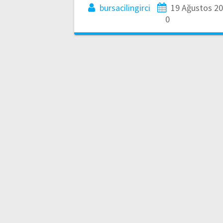
bursacilingirci
19 Ağustos 2
0