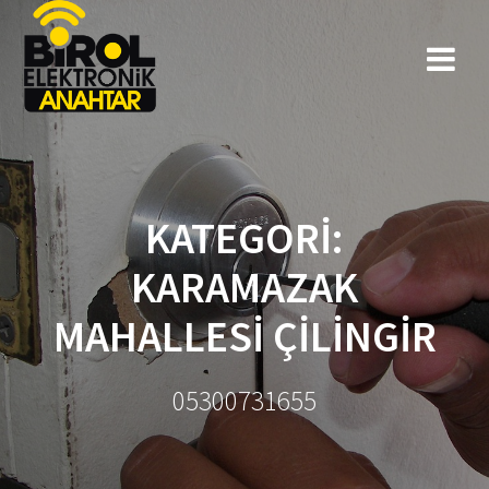
KATEGORI:
KARAMAZAK
MAHALLESI ÇILINGIR
05300731655