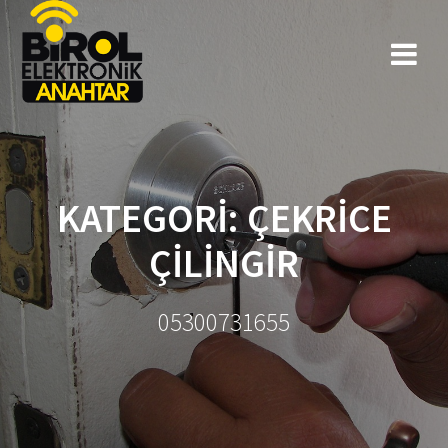
KATEGORI: ÇEKRICE
ÇILINGIR
05300731655