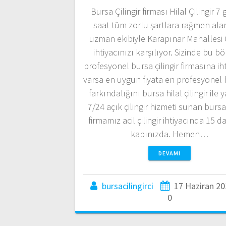
Bursa Çilingir firması Hilal Çilingir 7
saat tüm zorlu şartlara rağmen al
uzman ekibiyle Karapınar Mahallesi Ç
ihtiyacınızı karşılıyor. Sizinde bu b
profesyonel bursa çilingir firmasına ih
varsa en uygun fiyata en profesyonel 
farkındalığını bursa hilal çilingir ile 
7/24 açık çilingir hizmeti sunan bursa 
firmamız acil çilingir ihtiyacında 15 
kapınızda. Hemen…
DEVAMI
bursacilingirci
17 Haziran 2
0