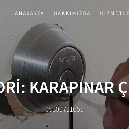
ANASAYFA
HAKKIMIZDA
HIZMETL
RI: KARAPINAR Ç
05300731655