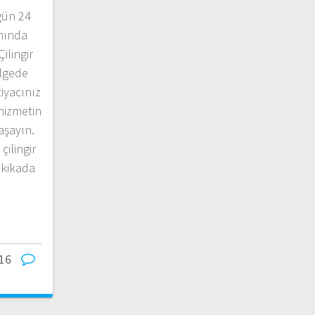
 gün 24
anında
ilingir
ölgede
tiyacınız
hizmetin
yaşayın.
çilingir
dakikada
016