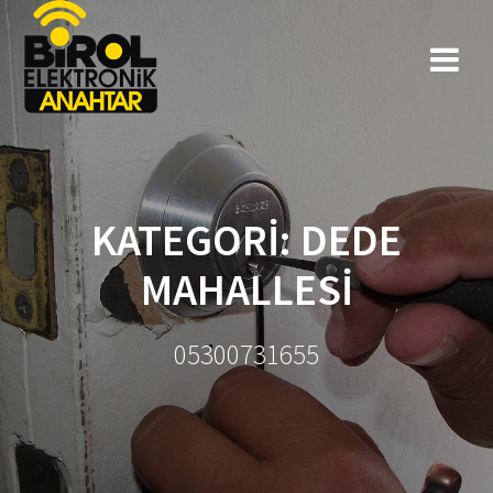
KATEGORI: DEDE
MAHALLESI
05300731655