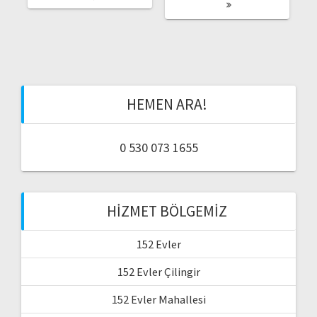
a
C
N
E
R
ş
K
A
I
K
Y
I
ı
A
Y
Z
A
I
Z
m
:
I
HEMEN ARA!
:
ı
0 530 073 1655
HIZMET BÖLGEMIZ
152 Evler
152 Evler Çilingir
152 Evler Mahallesi