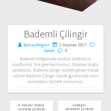
Bademli Çilingir
Y
bursacilingirci
1 Haziran 2017
a
Genel
0
z
Bademli bölgesinde evinizin anahtarını
unuttunuz. Eve giremiyorsunuz. Ozaman doğru
ı
yerdesiniz. Bademli çilingir hizmeti genel olarak
sizlere Bademli Çilingir olarak güvencede sınır
d
tanımadan hizmeti sunuyoruz.
o
l
ÖNCEKI:
Ö
BURSA
SONRAKI:
S
N
MUDANYA ÇILINGIR
O
YILDIRIM ÇILINGIR