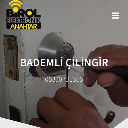
BADEMLI ÇILINGIR
05300731655