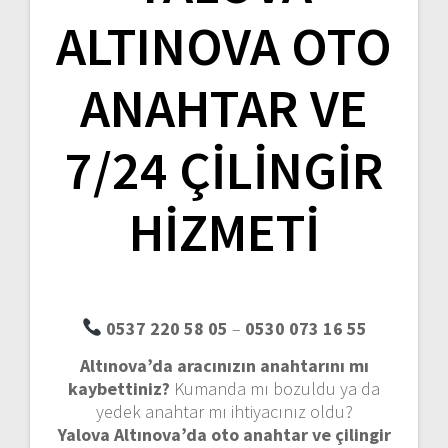
o
ALTINOVA OTO
l
a
ANAHTAR VE
ş
7/24 ÇILINGIR
ı
HIZMETI
m
ı
0537 220 58 05
–
0530 073 16 55
Altınova’da aracınızın anahtarını mı
kaybettiniz?
Kumanda mı bozuldu ya da
yedek anahtar mı ihtiyacınız oldu?
Yalova Altınova’da oto anahtar ve çilingir