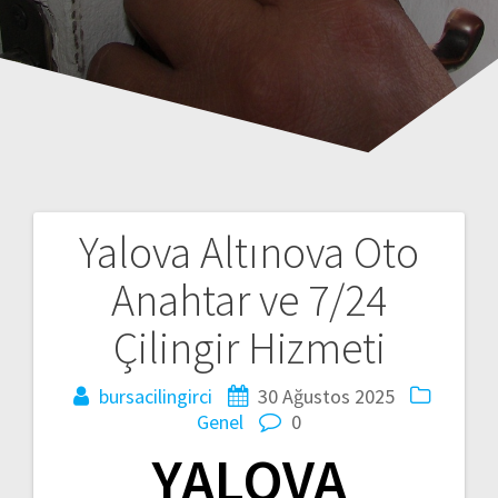
Yalova Altınova Oto
Y
Anahtar ve 7/24
a
Çilingir Hizmeti
z
bursacilingirci
30 Ağustos 2025
ı
Genel
0
d
YALOVA