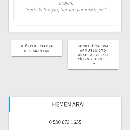
arayın.
Yolda kalmayın, hemen yanınızdayız!”
ÖNCEKI:
Ö
YALOVA
SONRAKI:
S
YALOVA
N
ARMUTLU OTO
O
OTO ANAHTAR
C
ANAHTAR VE 7/24
N
E
ÇILINGIR HIZMETI
R
K
A
I
K
Y
I
A
Y
Z
A
I
Z
:
I
:
HEMEN ARA!
0 530 073 1655