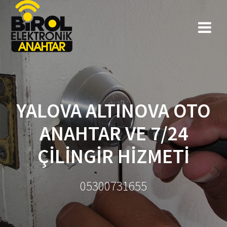
YALOVA ALTINOVA OTO
ANAHTAR VE 7/24
ÇILINGIR HIZMETI
05300731655