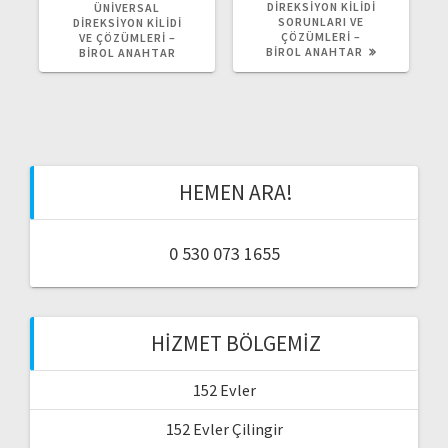
E
DIREKSIYON KILIDI
R
ÜNIVERSAL
K
SORUNLARI VE
A
DIREKSIYON KILIDI
I
ÇÖZÜMLERI –
K
VE ÇÖZÜMLERI –
Y
BIROL ANAHTAR
I
BIROL ANAHTAR
A
Y
Z
A
I
Z
:
I
:
HEMEN ARA!
0 530 073 1655
HIZMET BÖLGEMIZ
152 Evler
152 Evler Çilingir