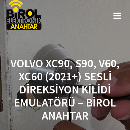
VOLVO XC90, S90, V60,
XC60 (2021+) SESLI
DIREKSIYON KILIDI
EMULATÖRÜ – BIROL
ANAHTAR