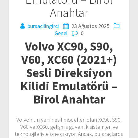
ı
Anahtar
d
bursacilingirci
23 Ağustos 2025
o
Genel
0
l
Volvo XC90, S90,
a
V60, XC60 (2021+)
ş
Sesli Direksiyon
ı
Kilidi Emulatörü –
m
Birol Anahtar
ı
Volvo’nun yeni nesil modelleri olan XC90, S90,
V60 ve XC60, gelişmiş güvenlik sistemleri ve
teknolojileriyle öne çıkıyor. Ancak, bu araçlarda