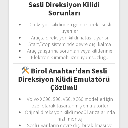
Sesli Direksiyon Kilidi
Sorunları
Direksiyon kilidinden gelen sürekli sesli
uyarılar
Araçta direksiyon kilidi hatası uyarısı
Start/Stop sisteminde devre dışı kalma
Araç çalıştırma sorunları veya kilitlenme
Elektronik immobilizer uyumsuzluğu
Birol Anahtar’dan Sesli
Direksiyon Kilidi Emulatörü
Çözümü
Volvo XC90, S90, V60, XC60 modelleri için
özel olarak tasarlanmış emulatörler
Orijinal direksiyon kilidi modül arızalarında
hızlı montaj
Sesli uyarıların devre dışı bırakılması ve