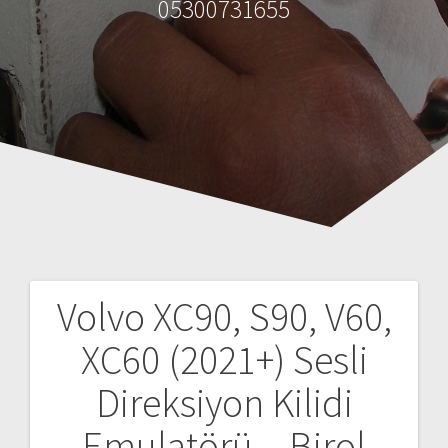
05300731655
Volvo XC90, S90, V60,
Y
XC60 (2021+) Sesli
a
Direksiyon Kilidi
z
Emulatörü – Birol