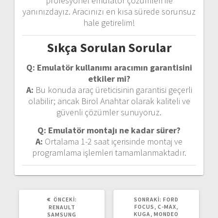
profesyonel emulatör çözümleri ile
yanınızdayız. Aracınızı en kısa sürede sorunsuz
hale getirelim!
Sıkça Sorulan Sorular
Q: Emulatör kullanımı aracımın garantisini
etkiler mi?
A:
Bu konuda araç üreticisinin garantisi geçerli
olabilir; ancak Birol Anahtar olarak kaliteli ve
güvenli çözümler sunuyoruz.
Q: Emulatör montajı ne kadar sürer?
A:
Ortalama 1-2 saat içerisinde montaj ve
programlama işlemleri tamamlanmaktadır.
ÖNCEKI:
Ö
SONRAKI:
S
FORD
N
FOCUS, C-MAX,
O
RENAULT
C
KUGA, MONDEO
N
SAMSUNG