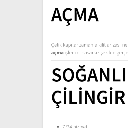
AÇMA
Çelik kapılar zamanla kilit arızası n
açma
işlemini hasarsız şekilde gerçek
SOĞANLI
ÇILINGI
7/24 hizmet