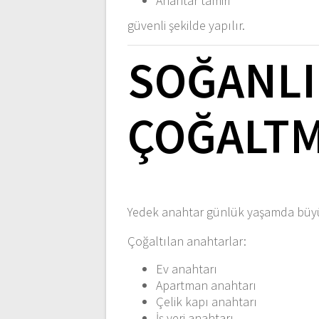
Anahtar tamiri
güvenli şekilde yapılır.
SOĞANLI
ÇOĞALT
Yedek anahtar günlük yaşamda büyük
Çoğaltılan anahtarlar:
Ev anahtarı
Apartman anahtarı
Çelik kapı anahtarı
İş yeri anahtarı