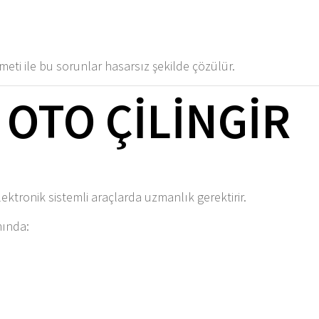
meti ile bu sorunlar hasarsız şekilde çözülür.
 OTO ÇILINGIR
ektronik sistemli araçlarda uzmanlık gerektirir.
ında: