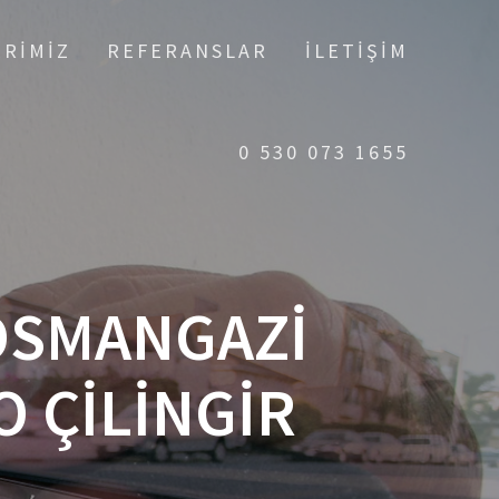
ERIMIZ
REFERANSLAR
İLETIŞIM
0 530 073 1655
 OSMANGAZI
O ÇILINGIR