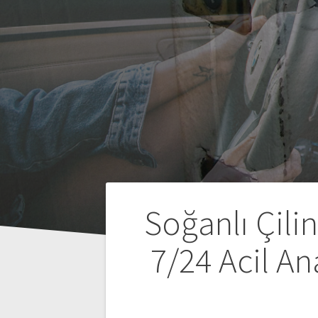
Y
Soğanlı Çili
a
7/24 Acil An
z