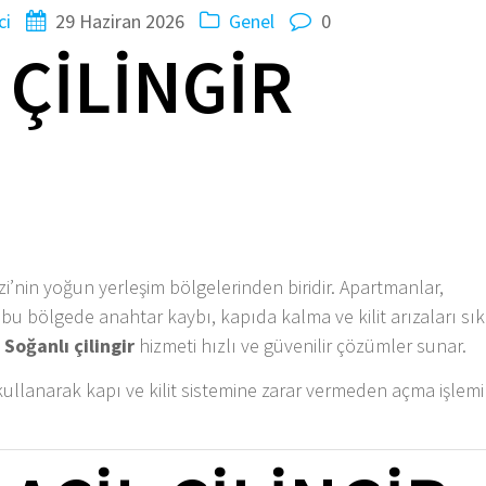
ci
29 Haziran 2026
Genel
0
 ÇILINGIR
’nin yoğun yerleşim bölgelerinden biridir. Apartmanlar,
 bu bölgede anahtar kaybı, kapıda kalma ve kilit arızaları sık
l
Soğanlı çilingir
hizmeti hızlı ve güvenilir çözümler sunar.
llanarak kapı ve kilit sistemine zarar vermeden açma işlemi