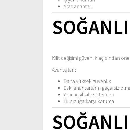
Araç anahtarı
SOĞANLI 
Kilit değişimi güvenlik açısından önem
Avantajları:
Daha yüksek güvenlik
Eski anahtarların geçersiz olm
Yeni nesil kilit sistemleri
Hırsızlığa karşı koruma
SOĞANLI 