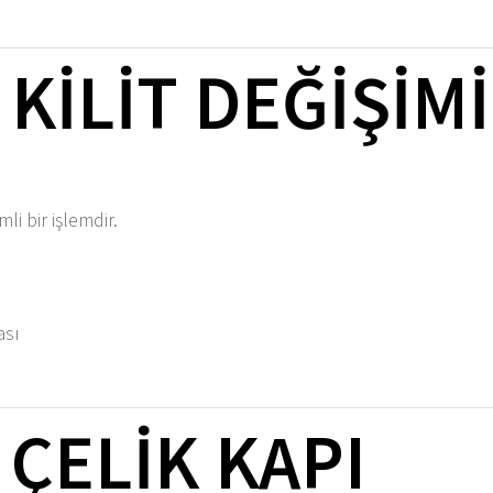
KILIT DEĞIŞIMI
li bir işlemdir.
ası
ÇELIK KAPI