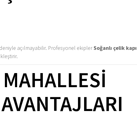
edeniyle açılmayabilir. Profesyonel ekipler
Soğanlı çelik kapı
leştirir.
 MAHALLESI
R AVANTAJLARI