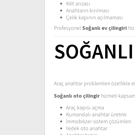
Kilit arızası
Anahtarın kırılması
Çelik kapının açılmaması
Profesyonel
Soğanlı ev çilingiri
hiz
SOĞANLI
Araç anahtar problemleri özellikle el
Soğanlı oto çilingir
hizmeti kapsam
Araç kapısı açma
Kumandalı anahtar üretimi
İmmobilizer sistem çözümleri
Yedek oto anahtar