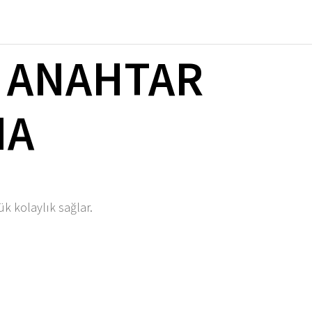
 ANAHTAR
MA
 kolaylık sağlar.