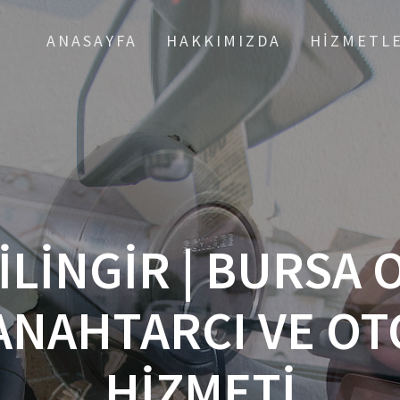
ANASAYFA
HAKKIMIZDA
HIZMETL
ILINGIR | BURSA
 ANAHTARCI VE OT
HIZMETI