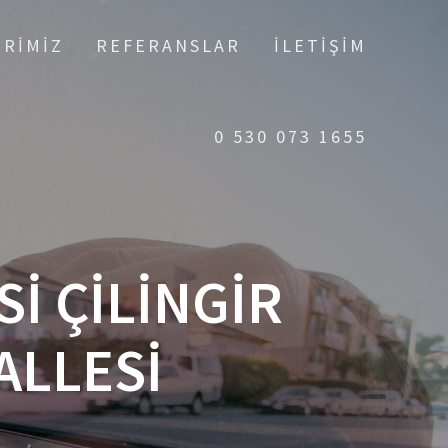
ERIMIZ
REFERANSLAR
İLETIŞIM
0 530 073 1655
I ÇILINGIR
ALLESI