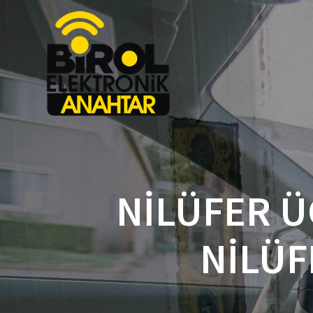
NILÜFER Ü
NILÜF