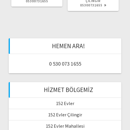
l
C
ÇILINGIR
N
05300731655
E
05300731655
R
a
K
A
I
K
Y
I
ş
A
Y
Z
A
I
Z
ı
:
I
:
HEMEN ARA!
m
ı
0 530 073 1655
HIZMET BÖLGEMIZ
152 Evler
152 Evler Çilingir
152 Evler Mahallesi