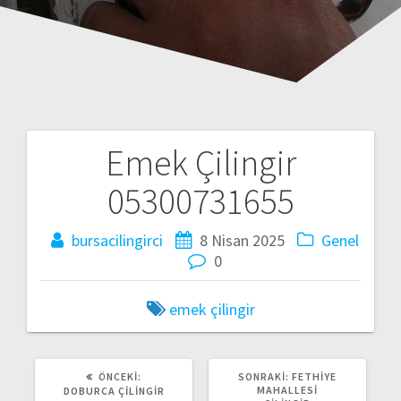
Emek Çilingir
Y
05300731655
a
bursacilingirci
8 Nisan 2025
Genel
z
0
ı
emek çilingir
d
o
ÖNCEKI:
Ö
SONRAKI:
S
FETHIYE
N
MAHALLESI
O
DOBURCA ÇILINGIR