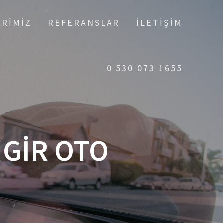
ERIMIZ
REFERANSLAR
İLETIŞIM
0 530 073 1655
NGIR OTO