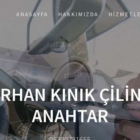
ANASAYFA
HAKKIMIZDA
HIZMETL
HAN KINIK ÇILI
ANAHTAR
05300731655