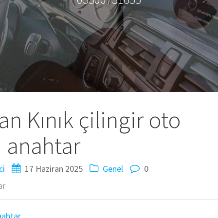
n Kınık çilingir oto
anahtar
ci
17 Haziran 2025
Genel
0
ar
nahtar