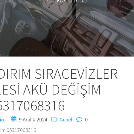
DIRIM SIRACEVİZLER
ESİ AKÜ DEĞİŞİM
5317068316
irci
9 Aralık 2024
Genel
0
işim 05317068316