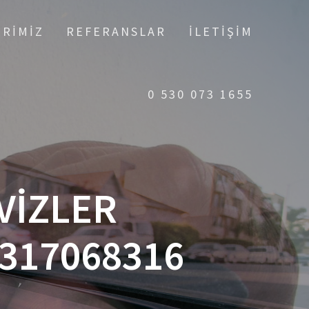
ERIMIZ
REFERANSLAR
İLETIŞIM
0 530 073 1655
VİZLER
317068316