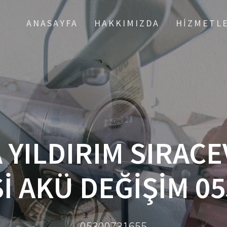
ANASAYFA
HAKKIMIZDA
HIZMETL
 YILDIRIM SIRACE
İ AKÜ DEĞİŞİM 05
05300731655