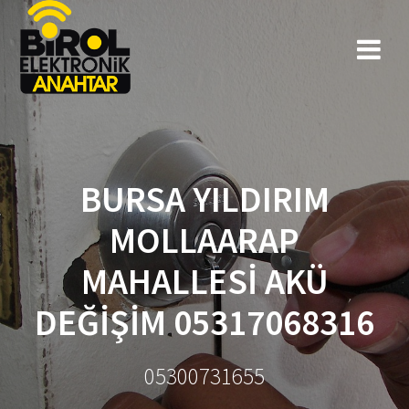
BURSA YILDIRIM
MOLLAARAP
MAHALLESİ AKÜ
DEĞİŞİM 05317068316
05300731655