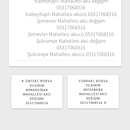
İsabeyKaplı Mahallesi akü değişim
05317068316
İsabeyKaplı Mahallesi akücü 05317068316
Şirinevler Mahallesi akü değişim
05317068316
Şirinevler Mahallesi akücü 05317068316
Şükraniye Mahallesi akü değişim
05317068316
Şükraniye Mahallesi akücü 05317068316
ÖNCEKI:
Ö
BURSA
SONRAKI:
S
BURSA
N
YILDIRIM
O
YILDIRIM
C
MUSABABA
N
MİMARSİNAN
E
MAHALLESİ AKÜ
R
MAHALLESİ AKÜ
K
DEĞİŞİM
A
DEĞİŞİM
I
05317068316
K
05317068316
Y
I
A
Y
Z
A
I
Z
:
I
: