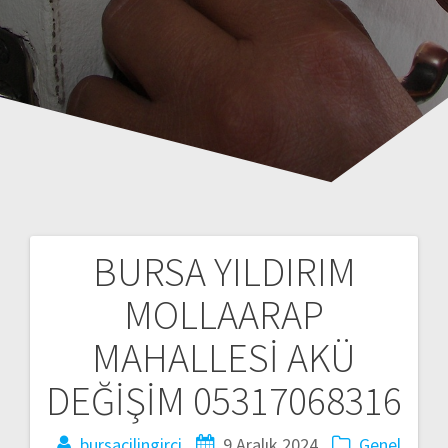
BURSA YILDIRIM
Y
MOLLAARAP
a
MAHALLESİ AKÜ
z
DEĞİŞİM 05317068316
ı
bursacilingirci
9 Aralık 2024
Genel