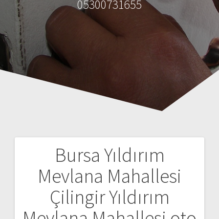
05300731655
Bursa Yıldırım
Y
Mevlana Mahallesi
a
Çilingir Yıldırım
z
Mevlana Mahallesi oto