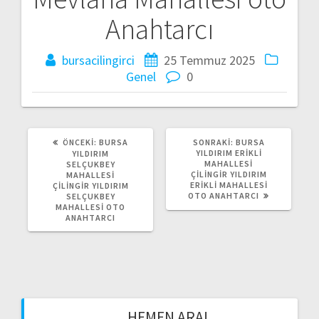
ı
Anahtarcı
d
bursacilingirci
25 Temmuz 2025
o
Genel
0
l
a
ÖNCEKI:
Ö
BURSA
SONRAKI:
S
BURSA
ş
N
YILDIRIM ERIKLI
O
YILDIRIM
C
MAHALLESI
N
SELÇUKBEY
E
ÇILINGIR YILDIRIM
R
MAHALLESI
ı
K
ERIKLI MAHALLESI
A
ÇILINGIR YILDIRIM
I
OTO ANAHTARCI
K
SELÇUKBEY
Y
I
MAHALLESI OTO
m
A
Y
ANAHTARCI
Z
A
I
Z
ı
:
I
:
HEMEN ARA!