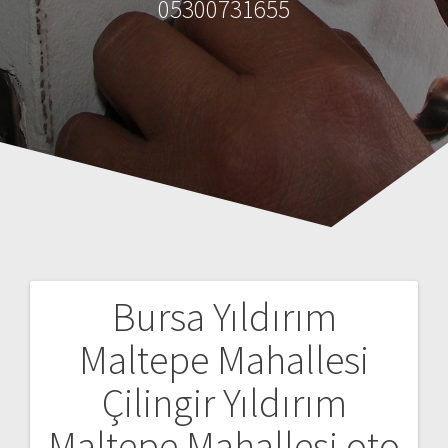
05300731655
Bursa Yıldırım
Y
Maltepe Mahallesi
a
Çilingir Yıldırım
z
Maltepe Mahallesi oto