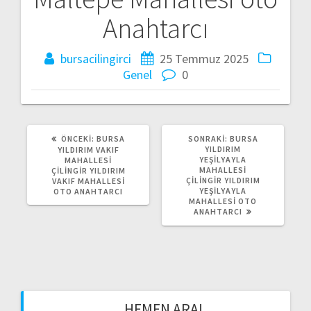
ı
Anahtarcı
d
bursacilingirci
25 Temmuz 2025
o
Genel
0
l
a
ÖNCEKI:
Ö
BURSA
SONRAKI:
S
BURSA
ş
N
YILDIRIM
O
YILDIRIM VAKIF
C
YEŞILYAYLA
N
MAHALLESI
E
MAHALLESI
R
ÇILINGIR YILDIRIM
ı
K
ÇILINGIR YILDIRIM
A
VAKIF MAHALLESI
I
YEŞILYAYLA
K
OTO ANAHTARCI
Y
MAHALLESI OTO
I
m
A
ANAHTARCI
Y
Z
A
I
Z
ı
:
I
:
HEMEN ARA!