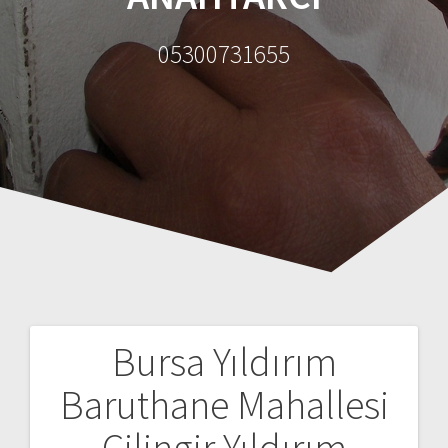
05300731655
Bursa Yıldırım
Y
Baruthane Mahallesi
a
Çilingir Yıldırım