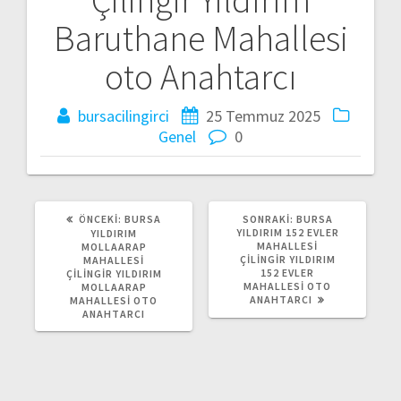
z
Baruthane Mahallesi
ı
oto Anahtarcı
d
bursacilingirci
25 Temmuz 2025
o
Genel
0
l
a
ÖNCEKI:
Ö
BURSA
SONRAKI:
S
BURSA
ş
N
YILDIRIM 152 EVLER
O
YILDIRIM
C
MAHALLESI
N
MOLLAARAP
E
ÇILINGIR YILDIRIM
R
MAHALLESI
ı
K
152 EVLER
A
ÇILINGIR YILDIRIM
I
MAHALLESI OTO
K
MOLLAARAP
Y
ANAHTARCI
I
MAHALLESI OTO
m
A
Y
ANAHTARCI
Z
A
I
Z
ı
:
I
: