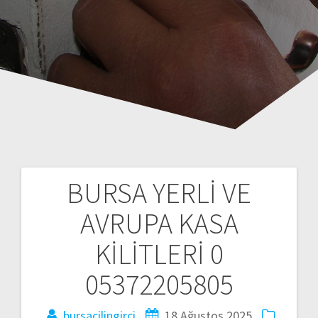
BURSA YERLİ VE
Y
AVRUPA KASA
a
KİLİTLERİ 0
z
05372205805
ı
bursacilingirci
18 Ağustos 2025