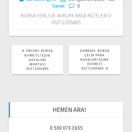
d
Genel
0
o
BURSA YERLİ VE AVRUPA KASA KİLİTLERİ 0
05372205805
l
a
ş
ÖNCEKI:
Ö
BURSA
SONRAKI:
S
BURSA
N
ÇELIK PARA
O
KIYMETLİ EŞYA
C
KASALARI AÇMA
N
KASALARI
ı
E
HIZMETI
R
MONTAJI
K
05372205805
A
05372205805
I
K
m
Y
I
A
Y
Z
A
ı
I
Z
:
I
:
HEMEN ARA!
0 530 073 1655