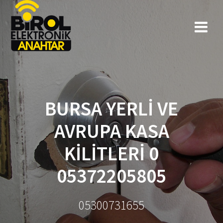
BURSA YERLİ VE
AVRUPA KASA
KİLİTLERİ 0
05372205805
05300731655