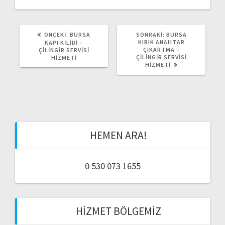
d
o
ÖNCEKI:
Ö
BURSA
SONRAKI:
S
BURSA
l
N
KIRIK ANAHTAR
O
KAPI KILIDI –
C
ÇIKARTMA –
N
ÇILINGIR SERVISI
E
ÇILINGIR SERVISI
R
HIZMETI
a
K
HIZMETI
A
I
K
Y
I
ş
A
Y
Z
A
I
Z
ı
:
I
:
m
HEMEN ARA!
ı
0 530 073 1655
HIZMET BÖLGEMIZ