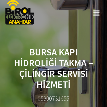
BURSA KAPI
HIDROLIĞI TAKMA –
ÇILINGIR SERVISI
HIZMETI
05300731655