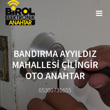
BANDIRMA AYYILDIZ
MAHALLESİ ÇİLİNGİR
OTO ANAHTAR
05300731655