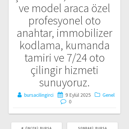
ve model araca özel
profesyonel oto
anahtar, immobilizer
kodlama, kumanda
tamiri ve 7/24 oto
çilingir hizmeti
sunuyoruz.
bursacilingirci
9 Eylül 2025
Genel
0
ÖNCEKI:
Ö
BURSA
SONRAKI:
S
BURSA