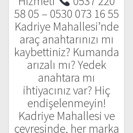
Hizmeti
0537 220
ı
58 05 – 0530 073 16 55
d
Kadriye Mahallesi’nde
o
araç anahtarınızı mı
l
kaybettiniz? Kumanda
a
arızalı mı? Yedek
ş
anahtara mı
ı
ihtiyacınız var? Hiç
m
endişelenmeyin!
ı
Kadriye Mahallesi ve
çevresinde, her marka