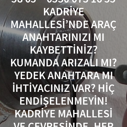
KADRIYE
MAHALLESI’NDE ARAÇ
ANAHTARINIZI MI
KAYBETTINIZ?
KUMANDA ARIZALI MI?
YEDEK ANAHTARA MI
IHTIYACINIZ VAR? HIÇ
ENDIŞELENMEYIN!
KADRIYE MAHALLESI
VE ÇEVRESINDE, HER