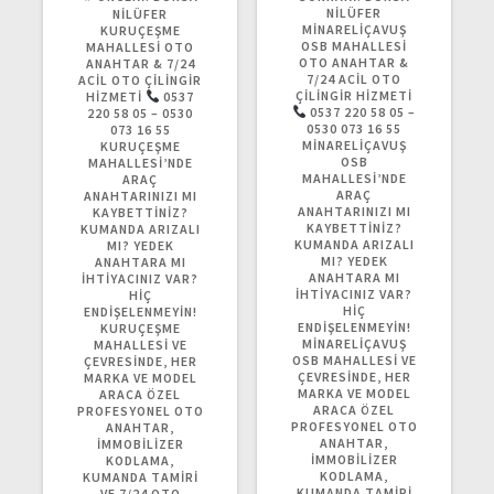
N
NILÜFER
O
NILÜFER
C
MINARELIÇAVUŞ
N
KURUÇEŞME
E
OSB MAHALLESI
R
MAHALLESI OTO
K
OTO ANAHTAR &
A
ANAHTAR & 7/24
I
7/24 ACIL OTO
K
ACIL OTO ÇILINGIR
Y
ÇILINGIR HIZMETI
I
HIZMETI
0537
A
0537 220 58 05 –
Y
220 58 05 – 0530
Z
0530 073 16 55
A
073 16 55
I
MINARELIÇAVUŞ
Z
KURUÇEŞME
:
OSB
I
MAHALLESI’NDE
MAHALLESI’NDE
:
ARAÇ
ARAÇ
ANAHTARINIZI MI
ANAHTARINIZI MI
KAYBETTINIZ?
KAYBETTINIZ?
KUMANDA ARIZALI
KUMANDA ARIZALI
MI? YEDEK
MI? YEDEK
ANAHTARA MI
ANAHTARA MI
IHTIYACINIZ VAR?
IHTIYACINIZ VAR?
HIÇ
HIÇ
ENDIŞELENMEYIN!
ENDIŞELENMEYIN!
KURUÇEŞME
MINARELIÇAVUŞ
MAHALLESI VE
OSB MAHALLESI VE
ÇEVRESINDE, HER
ÇEVRESINDE, HER
MARKA VE MODEL
MARKA VE MODEL
ARACA ÖZEL
ARACA ÖZEL
PROFESYONEL OTO
PROFESYONEL OTO
ANAHTAR,
ANAHTAR,
IMMOBILIZER
IMMOBILIZER
KODLAMA,
KODLAMA,
KUMANDA TAMIRI
KUMANDA TAMIRI
VE 7/24 OTO