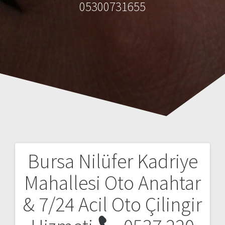
05300731655
Bursa Nilüfer Kadriye
Y
Mahallesi Oto Anahtar
a
& 7/24 Acil Oto Çilingir
z